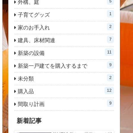
5
外構、庭
1
子育てグッズ
2
家のお手入れ
7
建具、床材関連
11
新築の設備
9
新築一戸建てを購入するまで
2
未分類
12
購入品
9
間取り計画
新着記事