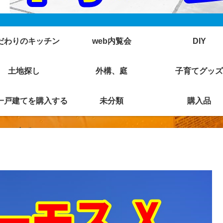
だわりのキッチン
web内覧会
DIY
土地探し
外構、庭
子育てグッズ
一戸建てを購入する
未分類
購入品
まで