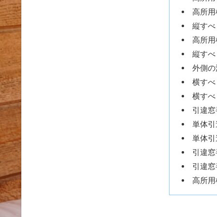
高所用
縦すべ
高所用
縦すべ
外側の
横すべ
横すべ
引違窓
単体引
単体引
引違窓
引違窓
高所用