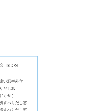
次
違い窓半外付
りだし窓
（4か所）
横すべりだし窓
横すべりだし窓