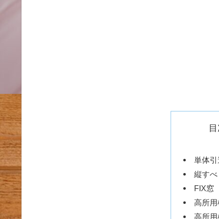
目
単体引
縦すべ
FIX窓
高所用
高所用