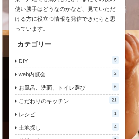
使い勝手はどうなのかなど、見ていただ
ける方に役立つ情報を発信できたらと思
っています。
カテゴリー
5
DIY
2
web内覧会
6
お風呂、洗面、トイレ選び
21
こだわりのキッチン
1
レシピ
4
土地探し