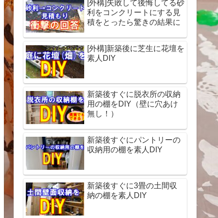
[外構]失敗して後悔してる砂
利をコンクリートにする見
積をとったら驚きの結果に
[外構]新築後に芝生に花壇を
素人DIY
新築後すぐに脱衣所の収納
用の棚をDIY（壁に穴あけ
無し！）
新築後すぐにパントリーの
収納用の棚を素人DIY
新築後すぐに3畳の土間収
納の棚を素人DIY