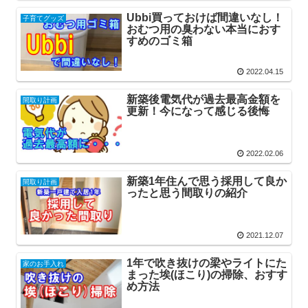
Ubbi買っておけば間違いなし！
子育てグッズ
おむつ用の臭わない本当におす
すめのゴミ箱
2022.04.15
新築後電気代が過去最高金額を
間取り計画
更新！今になって感じる後悔
2022.02.06
新築1年住んで思う採用して良か
間取り計画
ったと思う間取りの紹介
2021.12.07
1年で吹き抜けの梁やライトにた
家のお手入れ
まった埃(ほこり)の掃除、おすす
め方法