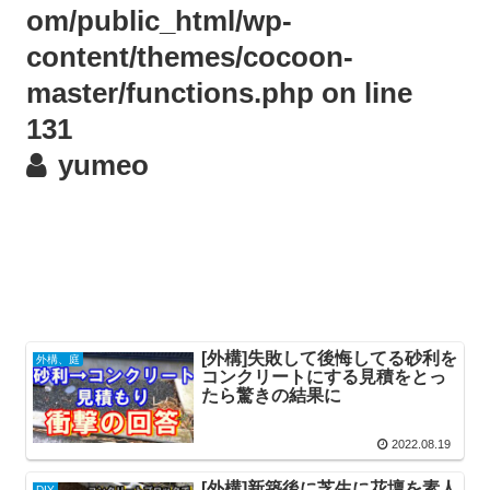
om/public_html/wp-
content/themes/cocoon-
master/functions.php
on line
131
yumeo
[外構]失敗して後悔してる砂利を
外構、庭
コンクリートにする見積をとっ
たら驚きの結果に
2022.08.19
[外構]新築後に芝生に花壇を素人
DIY