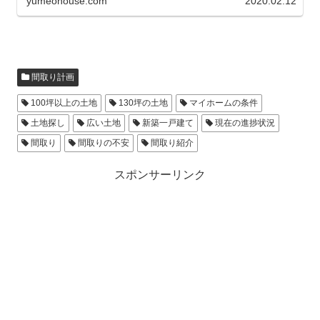
yumeohouse.com
2020.02.12
間取り計画
100坪以上の土地
130坪の土地
マイホームの条件
土地探し
広い土地
新築一戸建て
現在の進捗状況
間取り
間取りの不安
間取り紹介
スポンサーリンク