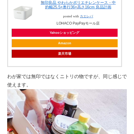
無印良品 やわらかポリエチレンケース・中
約幅25.5×奥行36×高さ16cm 良品計画
posted with
カエレバ
LOHACO PayPayモール店
Yahooショッピング
Amazon
楽天市場
わが家では無印ではなくニトリの物ですが、同じ感じで
使えます。