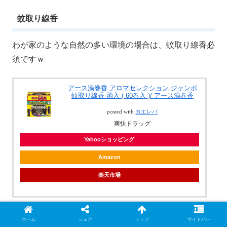
蚊取り線香
わが家のような自然の多い環境の場合は、蚊取り線香必
須ですｗ
アース渦巻香 アロマセレクション ジャンボ
蚊取り線香 函入 ( 60巻入 )/ アース渦巻香
posted with
カエレバ
爽快ドラッグ
Yahooショッピング
Amazon
楽天市場
匂いに飽きるので、このタイプを愛用中ｗ
ホーム
シェア
トップ
サイドバー