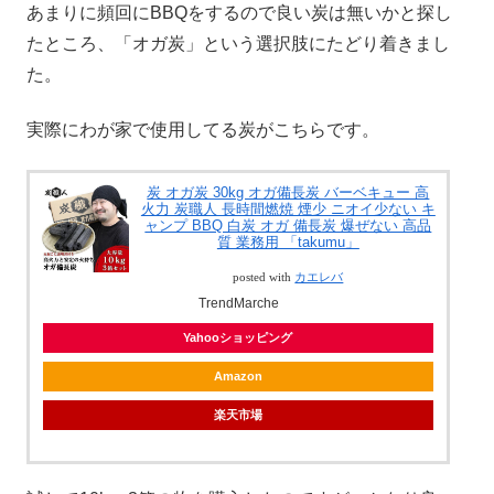
あまりに頻回にBBQをするので良い炭は無いかと探し
たところ、「オガ炭」という選択肢にたどり着きまし
た。
実際にわが家で使用してる炭がこちらです。
炭 オガ炭 30kg オガ備長炭 バーベキュー 高
火力 炭職人 長時間燃焼 煙少 ニオイ少ない キ
ャンプ BBQ 白炭 オガ 備長炭 爆ぜない 高品
質 業務用 「takumu」
posted with
カエレバ
TrendMarche
Yahooショッピング
Amazon
楽天市場