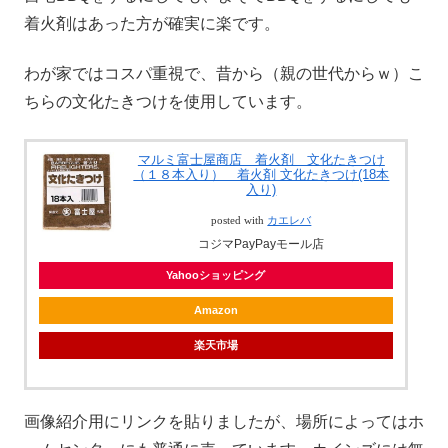
着火剤はあった方が確実に楽です。
わが家ではコスパ重視で、昔から（親の世代からｗ）こ
ちらの文化たきつけを使用しています。
マルミ富士屋商店 着火剤 文化たきつけ
（１８本入り） 着火剤 文化たきつけ(18本
入り)
posted with
カエレバ
コジマPayPayモール店
Yahooショッピング
Amazon
楽天市場
画像紹介用にリンクを貼りましたが、場所によってはホ