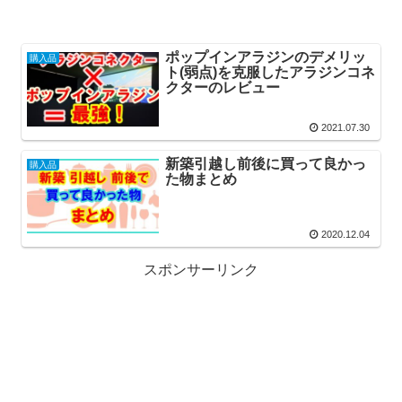
ポップインアラジンのデメリッ
購入品
ト(弱点)を克服したアラジンコネ
クターのレビュー
2021.07.30
新築引越し前後に買って良かっ
購入品
た物まとめ
2020.12.04
スポンサーリンク